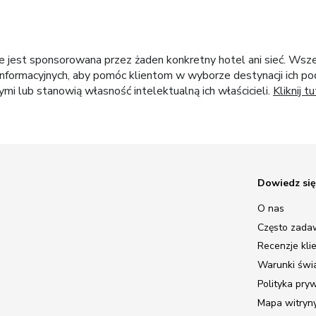
ie jest sponsorowana przez żaden konkretny hotel ani sieć. Wsz
nformacyjnych, aby pomóc klientom w wyborze destynacji ich pod
i lub stanowią własność intelektualną ich właścicieli.
Kliknij tu
Dowiedz się
O nas
Często zada
Recenzje kli
Warunki świ
Polityka pry
Mapa witryn