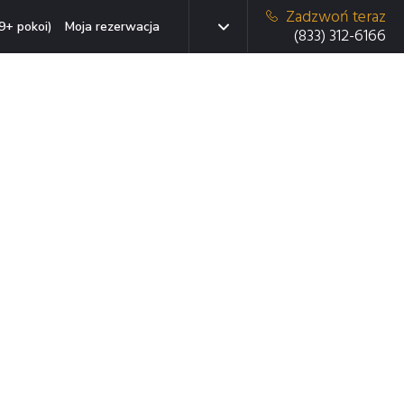
Zadzwoń teraz
9+ pokoi)
Moja rezerwacja
(833) 312-6166