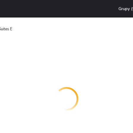
Grupy (
uites E