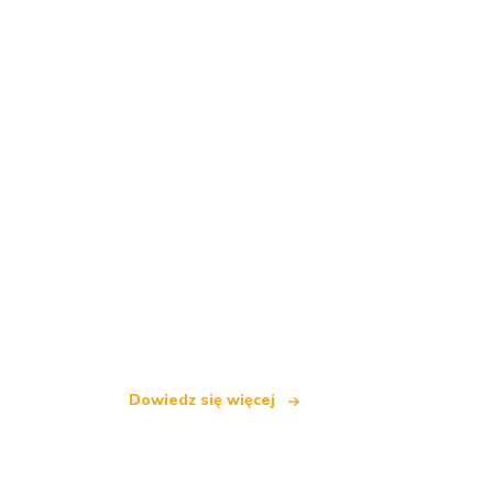
Jesteśmy niezależną siecią turystyczną
oferującą ponad 100 000 hoteli na cały
Dowiedz się więcej