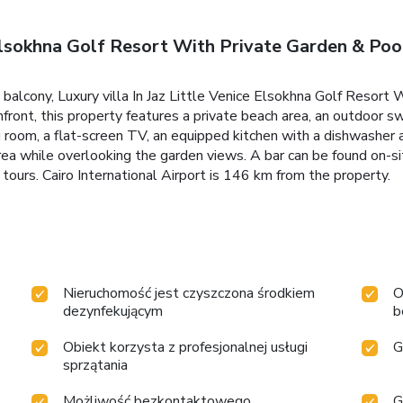
 Elsokhna Golf Resort With Private Garden & Poo
balcony, Luxury villa In Jaz Little Venice Elsokhna Golf Resort
hfront, this property features a private beach area, an outdoor s
g room, a flat-screen TV, an equipped kitchen with a dishwasher
ea while overlooking the garden views. A bar can be found on-sit
g tours. Cairo International Airport is 146 km from the property.
Nieruchomość jest czyszczona środkiem
O
dezynfekującym
b
Obiekt korzysta z profesjonalnej usługi
G
sprzątania
Możliwość bezkontaktowego
G