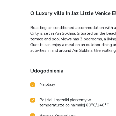
O Luxury villa In Jaz Little Venice
Boasting air-conditioned accommodation with a 
Only is set in Ain Sokhna. Situated on the beac
terrace and pool views has 3 bedrooms, a livin
Guests can enjoy a meal on an outdoor dining ar
activities in and around Ain Sokhna, like walkin
Udogodnienia
Na plaży
Pościel i ręczniki pierzemy w
temperaturze co najmniej 60°C/140°F
Basen - Zewnętrzny