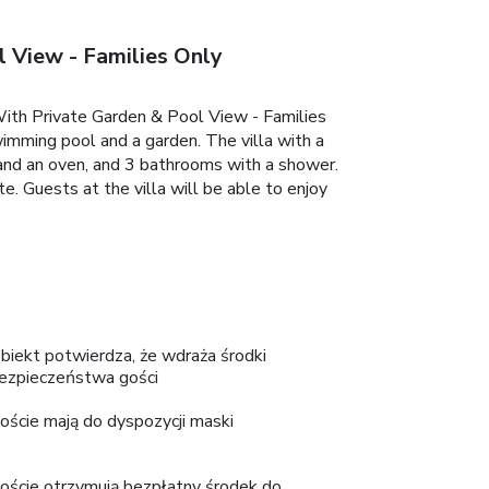
l View - Families Only
 With Private Garden & Pool View - Families
wimming pool and a garden. The villa with a
 and an oven, and 3 bathrooms with a shower.
e. Guests at the villa will be able to enjoy
biekt potwierdza, że wdraża środki
ezpieczeństwa gości
oście mają do dyspozycji maski
oście otrzymują bezpłatny środek do