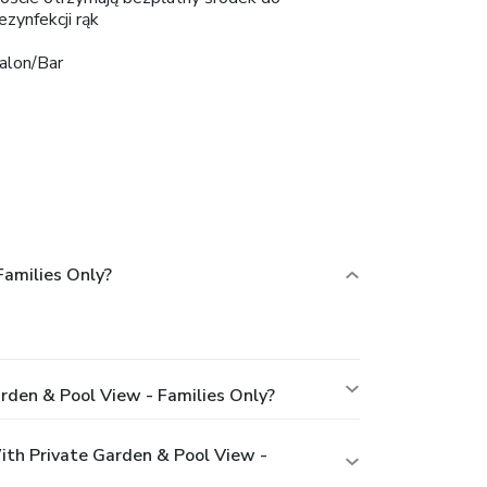
ezynfekcji rąk
alon/Bar
Families Only?
arden & Pool View - Families Only?
ith Private Garden & Pool View -