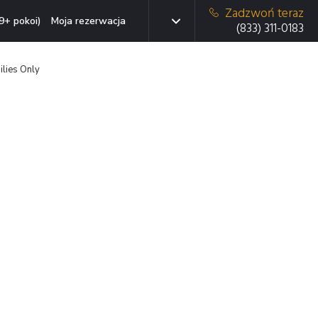
Zadzwoń teraz
9+ pokoi)
Moja rezerwacja
(833) 311-0183
ilies Only