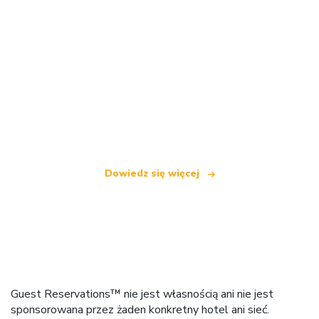
Jesteśmy niezależną siecią turystyczną
oferującą ponad 100 000 hoteli na całym świecie
Dowiedz się więcej
Guest Reservations™ nie jest własnością ani nie jest
sponsorowana przez żaden konkretny hotel ani sieć.