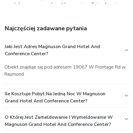
arcade/game room, and wedding services. Enjoy American
cuisine at Captains Table Restaurant, a restaurant where
you can take in the garden view, or stay in and take
advantage of the room service (during limited hours). A
Najczęściej zadawane pytania
complimentary buffet breakfast is served on weekdays
from 6 AM to 9 AM and on weekends from 7 AM to 10
AM. Featured amenities include a business center,
Jaki Jest Adres Magnuson Grand Hotel And
complimentary newspapers in the lobby, and dry
Conference Center?
cleaning/laundry services. Planning an event in Raymond?
This hotel has facilities measuring 3228 square feet (300
Obiekt znajduje się pod adresem 19067 W Frontage Rd w
square meters), including a conference center. Free self
Raymond.
parking is available onsite.
Ile Kosztuje Pobyt Na Jedną Noc W Magnuson
Grand Hotel And Conference Center?
O Której Jest Zameldowanie I Wymeldowanie W
Magnuson Grand Hotel And Conference Center?