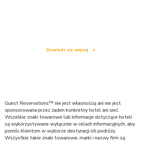
Jesteśmy niezależną siecią turystyczną
oferującą ponad 100 000 hoteli na całym świecie
Dowiedz się więcej
Guest Reservations™ nie jest własnością ani nie jest
sponsorowana przez żaden konkretny hotel ani sieć.
Wszelkie znaki towarowe lub informacje dotyczące hoteli
są wykorzystywane wyłącznie w celach informacyjnych, aby
pomóc klientom w wyborze destynacji ich podróży.
Wszystkie takie znaki towarowe, marki i nazwy firm są