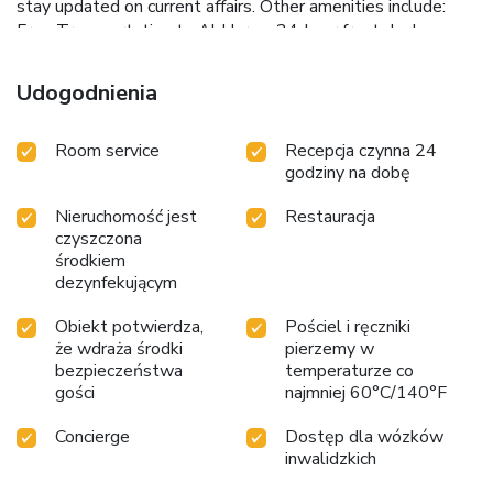
stay updated on current affairs. Other amenities include:
Free Transportation to Al Haram 24-hour front desk
Express check-in and check-out Free Wi-Fi in public areas
Conveniently located in Makkah Al-Mukarramah, the
Udogodnienia
property is approximately 62 mi from King Abdulaziz
International Airport in Jeddah. Whether you're visiting for
Room service
Recepcja czynna 24
pilgrimage or business, Makarem Umm AlQura Hotel offers
godziny na dobę
comfort, convenience, and warm hospitality in one of Islam's
holiest cities. License Number(s): 10002241
Nieruchomość jest
Restauracja
czyszczona
środkiem
dezynfekującym
Obiekt potwierdza,
Pościel i ręczniki
że wdraża środki
pierzemy w
bezpieczeństwa
temperaturze co
gości
najmniej 60°C/140°F
Concierge
Dostęp dla wózków
inwalidzkich