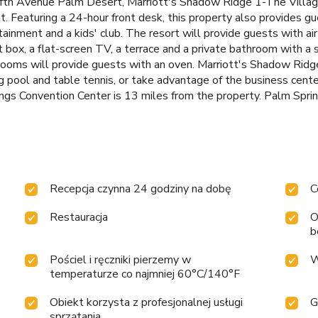
Fifth Avenue Palm Desert, Marriott's Shadow Ridge 1-The Villa
nt. Featuring a 24-hour front desk, this property also provides g
inment and a kids' club. The resort will provide guests with air
t box, a flat-screen TV, a terrace and a private bathroom with a 
rooms will provide guests with an oven. Marriott's Shadow Ridge 
 pool and table tennis, or take advantage of the business center
s Convention Center is 13 miles from the property. Palm Springs
Recepcja czynna 24 godziny na dobę
C
Restauracja
O
b
Pościel i ręczniki pierzemy w
W
temperaturze co najmniej 60°C/140°F
Obiekt korzysta z profesjonalnej usługi
G
sprzątania