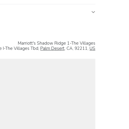
Marriott's Shadow Ridge 1-The Villages
e I-The Villages Tbd,
Palm Desert
, CA, 92211,
US