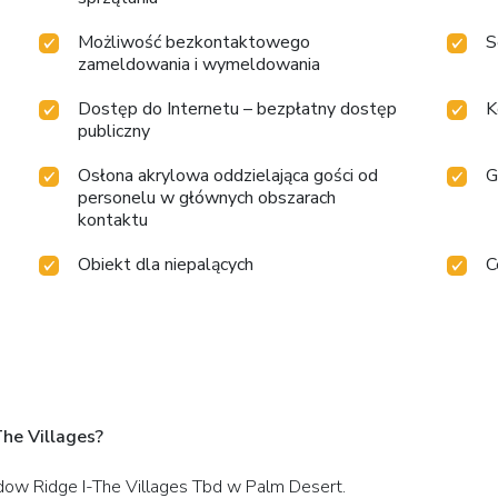
Możliwość bezkontaktowego
S
zameldowania i wymeldowania
Dostęp do Internetu – bezpłatny dostęp
K
publiczny
Osłona akrylowa oddzielająca gości od
G
personelu w głównych obszarach
kontaktu
Obiekt dla niepalących
C
The Villages?
adow Ridge I-The Villages Tbd w Palm Desert.