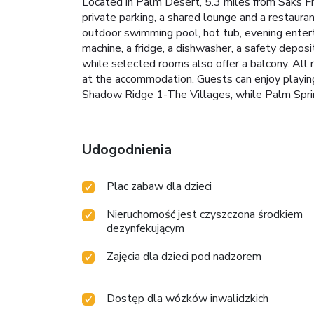
Located in Palm Desert, 5.3 miles from Saks 
private parking, a shared lounge and a restaura
outdoor swimming pool, hot tub, evening enterta
machine, a fridge, a dishwasher, a safety deposi
while selected rooms also offer a balcony. All 
at the accommodation. Guests can enjoy playing
Shadow Ridge 1-The Villages, while Palm Spring
Udogodnienia
Plac zabaw dla dzieci
Nieruchomość jest czyszczona środkiem
dezynfekującym
Zajęcia dla dzieci pod nadzorem
Dostęp dla wózków inwalidzkich