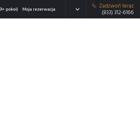
Zadzwoń teraz
9+ pokoi)
Moja rezerwacja
(833) 312-6166