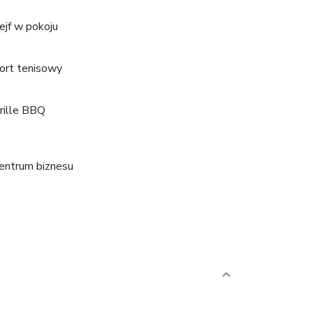
ejf w pokoju
ort tenisowy
rille BBQ
entrum biznesu