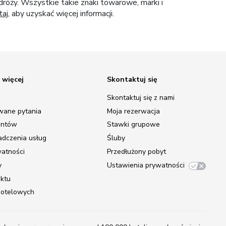
róży. Wszystkie takie znaki towarowe, marki i
taj
, aby uzyskać więcej informacji.
 więcej
Skontaktuj się
Skontaktuj się z nami
wane pytania
Moja rezerwacja
entów
Stawki grupowe
adczenia usług
Śluby
watności
Przedłużony pobyt
y
Ustawienia prywatności
ektu
 hotelowych