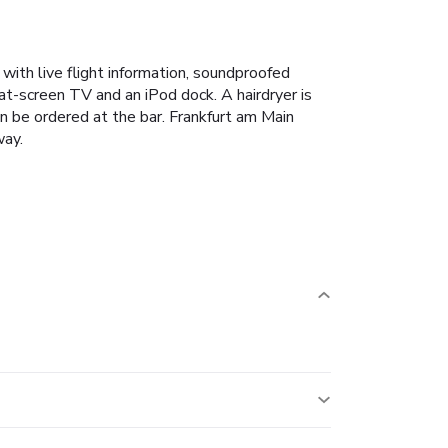
 with live flight information, soundproofed
at-screen TV and an iPod dock. A hairdryer is
an be ordered at the bar. Frankfurt am Main
way.