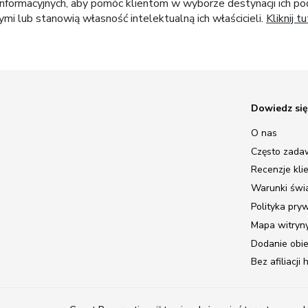
nformacyjnych, aby pomóc klientom w wyborze destynacji ich pod
i lub stanowią własność intelektualną ich właścicieli.
Kliknij tu
Dowiedz się
O nas
Często zada
Recenzje kli
Warunki świ
Polityka pry
Mapa witryn
Dodanie obi
Bez afiliacji
TM