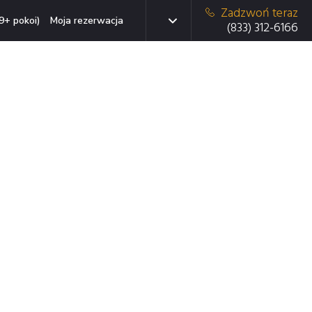
Zadzwoń teraz
9+ pokoi)
Moja rezerwacja
(833) 312-6166