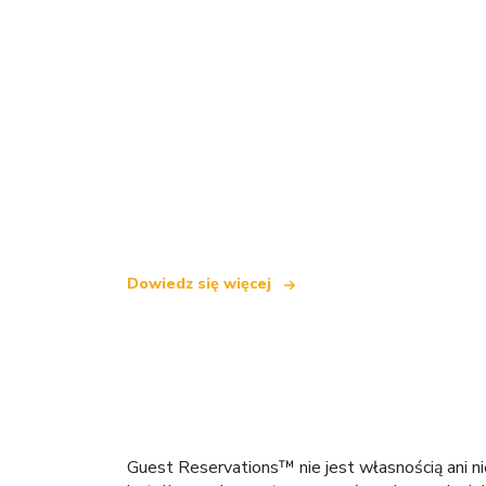
Jesteśmy niezależną siecią turystyczną
oferującą ponad 100 000 hoteli na cały
Dowiedz się więcej
Guest Reservations™ nie jest własnością ani n