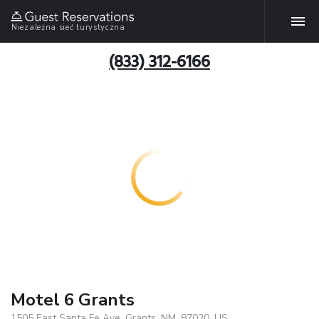
Niezależna sieć turystyczna
(833) 312-6166
Motel 6 Grants
1505 East Santa Fe Ave, Grants, NM, 87020, US