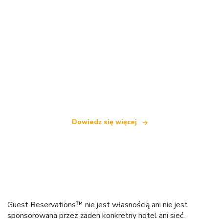
Jesteśmy niezależną siecią turystyczną
oferującą ponad 100 000 hoteli na całym świecie
Dowiedz się więcej
Guest Reservations™ nie jest własnością ani nie jest
sponsorowana przez żaden konkretny hotel ani sieć.