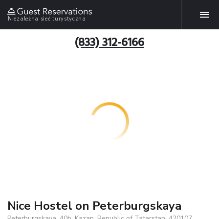
Niezależna sieć turystyczna
(833) 312-6166
Nice Hostel on Peterburgskaya
Peterburgskaya, 40b, Kazan, Republic of Tatarstan, 420107,