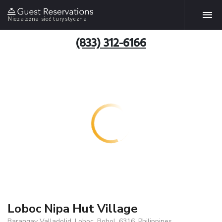
Niezależna sieć turystyczna
(833) 312-6166
Loboc Nipa Hut Village
Barangay Valladolid, Loboc, Bohol, 6316, Philippines