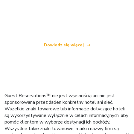
Jesteśmy niezależną siecią turystyczną
oferującą ponad 100 000 hoteli na całym świecie
Dowiedz się więcej
Guest Reservations™ nie jest własnością ani nie jest
sponsorowana przez żaden konkretny hotel ani sieć.
Wszelkie znaki towarowe lub informacje dotyczące hoteli
są wykorzystywane wyłącznie w celach informacyjnych, aby
pomóc klientom w wyborze destynacji ich podróży.
Wszystkie takie znaki towarowe, marki i nazwy firm są