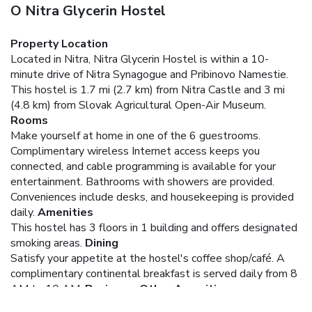
O Nitra Glycerin Hostel
Property Location
Located in Nitra, Nitra Glycerin Hostel is within a 10-
minute drive of Nitra Synagogue and Pribinovo Namestie.
This hostel is 1.7 mi (2.7 km) from Nitra Castle and 3 mi
(4.8 km) from Slovak Agricultural Open-Air Museum.
Rooms
Make yourself at home in one of the 6 guestrooms.
Complimentary wireless Internet access keeps you
connected, and cable programming is available for your
entertainment. Bathrooms with showers are provided.
Conveniences include desks, and housekeeping is provided
daily.
Amenities
This hostel has 3 floors in 1 building and offers designated
smoking areas.
Dining
Satisfy your appetite at the hostel's coffee shop/café. A
complimentary continental breakfast is served daily from 8
AM to 10 AM.
Business, Other Amenities
Featured amenities include dry cleaning/laundry services,