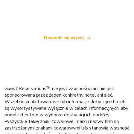
Jesteśmy niezależną siecią turystyczną
oferującą ponad 100 000 hoteli na całym świecie
Dowiedz się więcej
Guest Reservations™ nie jest własnością ani nie jest
sponsorowana przez żaden konkretny hotel ani sieć.
Wszelkie znaki towarowe lub informacje dotyczące hoteli
są wykorzystywane wyłącznie w celach informacyjnych, aby
pomóc klientom w wyborze destynacji ich podróży.
Wszystkie takie znaki towarowe, marki i nazwy firm są
zastrzeżonymi znakami towarowymi lub stanowią własność