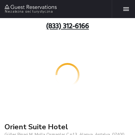
Niezależna sieć turystyczna
(833) 312-6166
Orient Suite Hotel
Güller Pinari M. Molla Osmanlar C.n13, Alanya, Antalya, 07400,