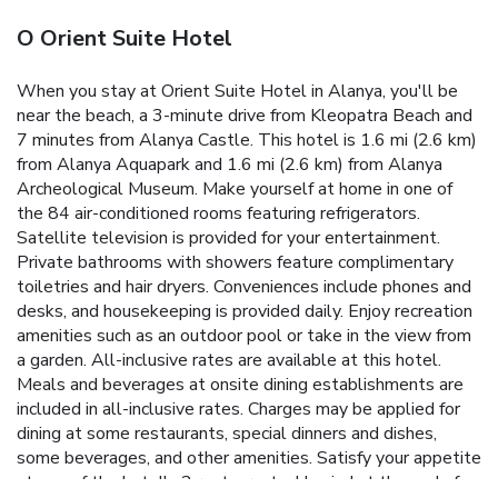
O Orient Suite Hotel
When you stay at Orient Suite Hotel in Alanya, you'll be
near the beach, a 3-minute drive from Kleopatra Beach and
7 minutes from Alanya Castle. This hotel is 1.6 mi (2.6 km)
from Alanya Aquapark and 1.6 mi (2.6 km) from Alanya
Archeological Museum. Make yourself at home in one of
the 84 air-conditioned rooms featuring refrigerators.
Satellite television is provided for your entertainment.
Private bathrooms with showers feature complimentary
toiletries and hair dryers. Conveniences include phones and
desks, and housekeeping is provided daily. Enjoy recreation
amenities such as an outdoor pool or take in the view from
a garden. All-inclusive rates are available at this hotel.
Meals and beverages at onsite dining establishments are
included in all-inclusive rates. Charges may be applied for
dining at some restaurants, special dinners and dishes,
some beverages, and other amenities.
Satisfy your appetite
at one of the hotel's 2 restaurants. Unwind at the end of