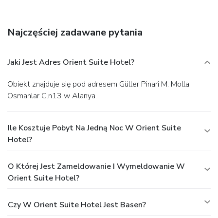
the day with a drink at the bar/lounge or the poolside bar.
Buffet breakfasts are available daily from 7:30 AM to 9:30
AM for a fee.
Featured amenities include a business center,
Najczęściej zadawane pytania
a 24-hour front desk, and a safe deposit box at the front
desk. Free self parking is available onsite.
Jaki Jest Adres Orient Suite Hotel?
Obiekt znajduje się pod adresem Güller Pinari M. Molla
Osmanlar C.n13 w Alanya.
Ile Kosztuje Pobyt Na Jedną Noc W Orient Suite
Hotel?
O Której Jest Zameldowanie I Wymeldowanie W
Orient Suite Hotel?
Czy W Orient Suite Hotel Jest Basen?