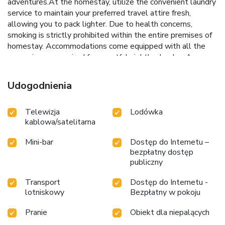
adventures.At the homestay, utilize the convenient laundry
service to maintain your preferred travel attire fresh,
allowing you to pack lighter. Due to health concerns,
smoking is strictly prohibited within the entire premises of
homestay. Accommodations come equipped with all the
conveniences required for a restful night's slumber.A
selection of rooms at Phuengnang Homestay come
furnished with air conditioning to cater to your needs and
Udogodnienia
comfort. A few accommodations at Phuengnang Homestay
also include unique design elements like a balcony or
Telewizja
Lodówka
terrace.A few chosen rooms are equipped with television,
kablowa/satelitarna
in-room video streaming and cable TV to ensure guest
amusement. In certain rooms, the homestay offers visitors
Mini-bar
Dostęp do Internetu –
access to a refrigerator, bottled water and mini bar. At
bezpłatny dostęp
Phuengnang Homestay, guests can take pleasure in the
publiczny
delightful recreational amenities provided for their
entertainment. Conclude your days in complete tranquility
Transport
Dostęp do Internetu -
by visiting the massage situated precisely at the homestay.
lotniskowy
Bezpłatny w pokoju
Pranie
Obiekt dla niepalących