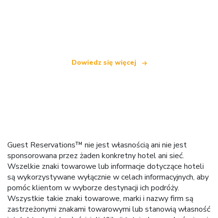
Jesteśmy niezależną siecią turystyczną
oferującą ponad 100 000 hoteli na całym świecie
Dowiedz się więcej
Guest Reservations™ nie jest własnością ani nie jest
sponsorowana przez żaden konkretny hotel ani sieć.
Wszelkie znaki towarowe lub informacje dotyczące hoteli
są wykorzystywane wyłącznie w celach informacyjnych, aby
pomóc klientom w wyborze destynacji ich podróży.
Wszystkie takie znaki towarowe, marki i nazwy firm są
zastrzeżonymi znakami towarowymi lub stanowią własność