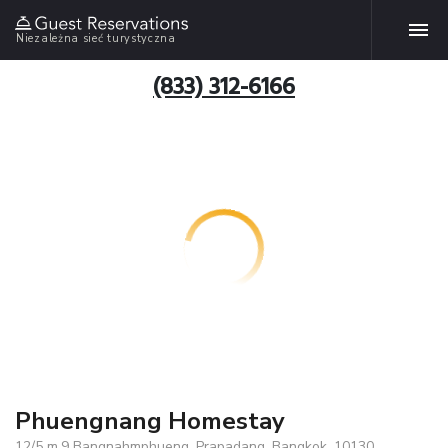
Niezależna sieć turystyczna
(833) 312-6166
Phuengnang Homestay
12/5 m.9 Bangnahmphueng, Prapadang, Bangkok, 10130,