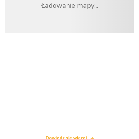
Ładowanie mapy...
Jesteśmy niezależną siecią turystyczną
oferującą ponad 100 000 hoteli na całym świecie
Dowiedz się więcej