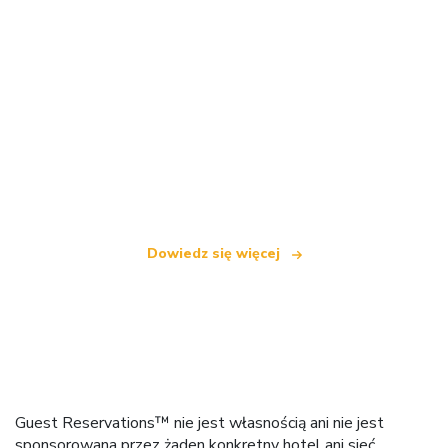
Jesteśmy niezależną siecią turystyczną
oferującą ponad 100 000 hoteli na całym świecie
Dowiedz się więcej
Guest Reservations™ nie jest własnością ani nie jest
sponsorowana przez żaden konkretny hotel ani sieć.