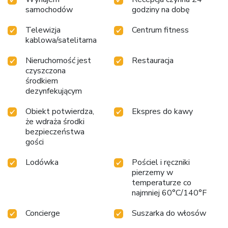
samochodów
godziny na dobę
Telewizja
Centrum fitness
kablowa/satelitarna
Nieruchomość jest
Restauracja
czyszczona
środkiem
dezynfekującym
Obiekt potwierdza,
Ekspres do kawy
że wdraża środki
bezpieczeństwa
gości
Lodówka
Pościel i ręczniki
pierzemy w
temperaturze co
najmniej 60°C/140°F
Concierge
Suszarka do włosów