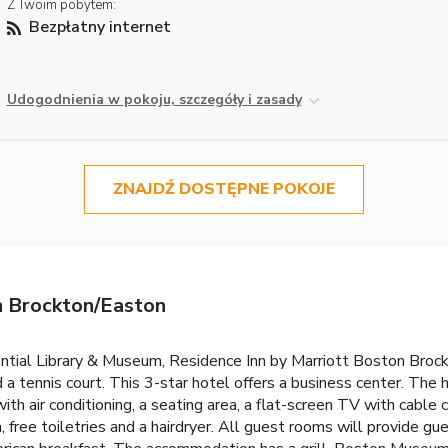
Z Twoim pobytem:
Bezpłatny internet
Udogodnienia w pokoju, szczegóły i zasady
ZNAJDŹ DOSTĘPNE POKOJE
n Brockton/Easton
ential Library & Museum, Residence Inn by Marriott Boston Bro
d a tennis court. This 3-star hotel offers a business center. The 
h air conditioning, a seating area, a flat-screen TV with cable ch
free toiletries and a hairdryer. All guest rooms will provide gue