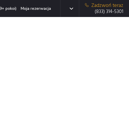
Zadzwoń teraz
9+ pokoi)
Moja rezerwacja
(833) 314-5301