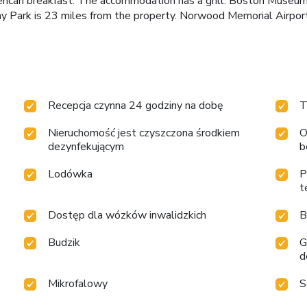
rican breakfast. The accommodation has a grill. Boston Museum 
 Park is 23 miles from the property. Norwood Memorial Airport
Recepcja czynna 24 godziny na dobę
T
Nieruchomość jest czyszczona środkiem
O
dezynfekującym
b
Lodówka
P
t
Dostęp dla wózków inwalidzkich
B
Budzik
G
d
Mikrofalowy
S