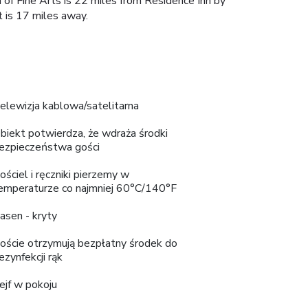
of Fine Arts is 22 miles from Residence Inn by
 is 17 miles away.
elewizja kablowa/satelitarna
biekt potwierdza, że wdraża środki
ezpieczeństwa gości
ościel i ręczniki pierzemy w
emperaturze co najmniej 60°C/140°F
asen - kryty
oście otrzymują bezpłatny środek do
ezynfekcji rąk
ejf w pokoju