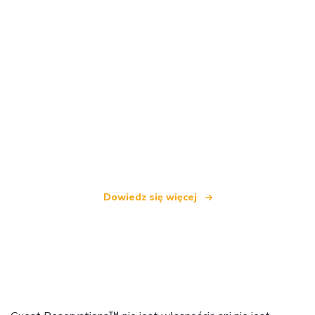
Jesteśmy niezależną siecią turystyczną
oferującą ponad 100 000 hoteli na całym świecie
Dowiedz się więcej