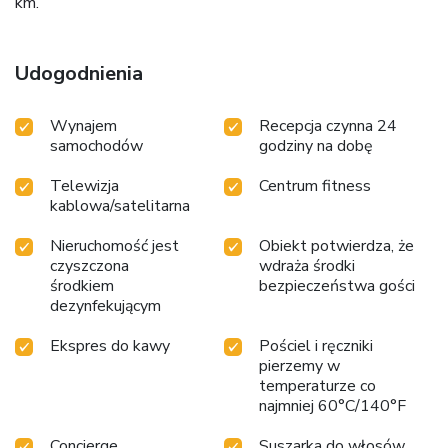
km.
Udogodnienia
Wynajem
Recepcja czynna 24
samochodów
godziny na dobę
Telewizja
Centrum fitness
kablowa/satelitarna
Nieruchomość jest
Obiekt potwierdza, że
czyszczona
wdraża środki
środkiem
bezpieczeństwa gości
dezynfekującym
Ekspres do kawy
Pościel i ręczniki
pierzemy w
temperaturze co
najmniej 60°C/140°F
Concierge
Suszarka do włosów