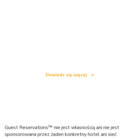
Jesteśmy niezależną siecią turystyczną
oferującą ponad 100 000 hoteli na całym świecie
Dowiedz się więcej
Guest Reservations™ nie jest własnością ani nie jest
sponsorowana przez żaden konkretny hotel ani sieć.