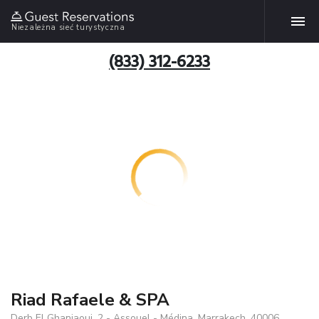
Niezależna sieć turystyczna
(833) 312-6233
Riad Rafaele & SPA
Derb El Ghanjaoui, 2 - Assouel - Médina, Marrakech, 40006,