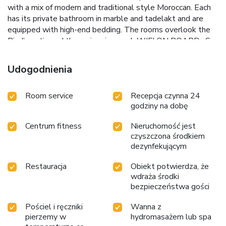
with a mix of modern and traditional style Moroccan. Each
has its private bathroom in marble and tadelakt and are
equipped with high-end bedding. The rooms overlook the
Riad’s patio and the swimming pool. WIFI ON BOARD : So
you can share your trip and stay in touch with your loved
ones. CONCIERGE SERVICE : A whole team at your
Udogodnienia
service and caring 24 hours a day. RESTAURANT : On the
terrace or around the swimming pool, reserve a table to
Room service
Recepcja czynna 24
discover the incredible talents of our cooks. Reservations
godziny na dobę
before 12 noon for dinner. SWIMMING POOL : Enjoy our
big heated swimming pool all along the year. SPA : Escape
Centrum fitness
Nieruchomość jest
from it all in our pretty SPA and enjoy a wide range of
czyszczona środkiem
treatments. CAR SERVICE : Take advantage of our valet
dezynfekującym
service for your trips and your airport transport.
Restauracja
Obiekt potwierdza, że
wdraża środki
bezpieczeństwa gości
Pościel i ręczniki
Wanna z
pierzemy w
hydromasażem lub spa