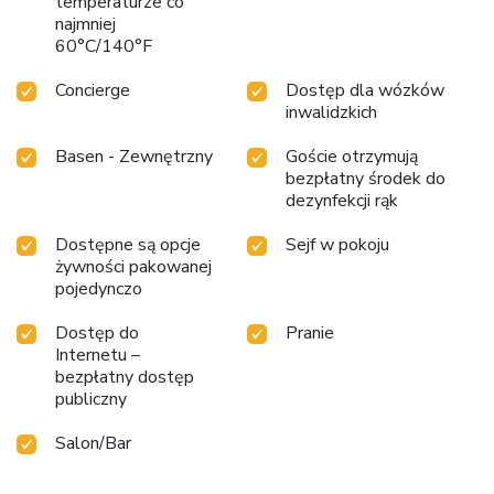
temperaturze co
najmniej
60°C/140°F
Concierge
Dostęp dla wózków
inwalidzkich
Basen - Zewnętrzny
Goście otrzymują
bezpłatny środek do
dezynfekcji rąk
Dostępne są opcje
Sejf w pokoju
żywności pakowanej
pojedynczo
Dostęp do
Pranie
Internetu –
bezpłatny dostęp
publiczny
Salon/Bar