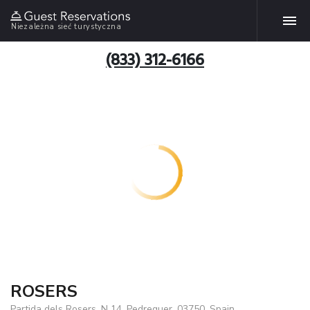
Niezależna sieć turystyczna
(833) 312-6166
ROSERS
Partida dels Rosers, N 14, Pedreguer, 03750, Spain