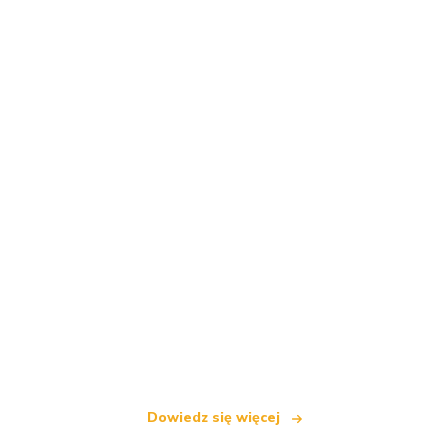
Jesteśmy niezależną siecią turystyczną
oferującą ponad 100 000 hoteli na całym świecie
Dowiedz się więcej