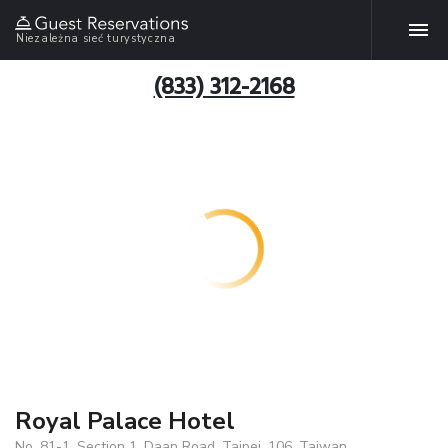
Niezależna sieć turystyczna
(833) 312-2168
Royal Palace Hotel
No. 81-1, Section 1, Daan Road, Taipei, 106, Taiwan