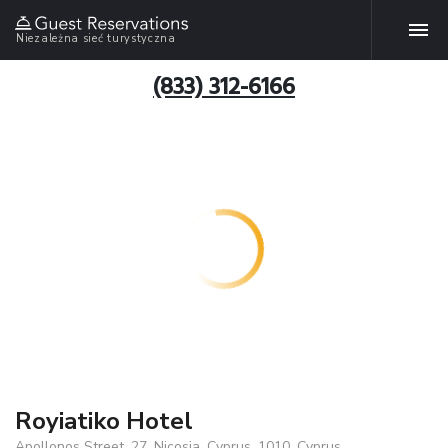
Niezależna sieć turystyczna
(833) 312-6166
Royiatiko Hotel
Apollonos Street, 27, Nicosia, Cyprus, 1010, Cyprus