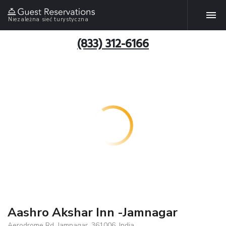
Niezależna sieć turystyczna
(833) 312-6166
Aashro Akshar Inn -Jamnagar
Aerodrome Rd, Jamnagar, 361006, India