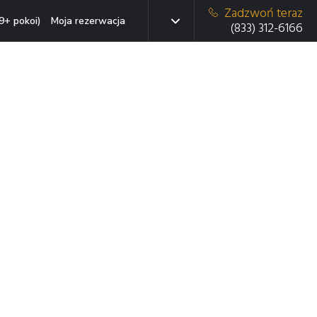
Zadzwoń teraz
9+ pokoi)
Moja rezerwacja
(833) 312-6166