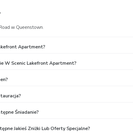
?
n Road w Queenstown.
Lakefront Apartment?
ie W Scenic Lakefront Apartment?
sen?
tauracja?
stępne Śniadanie?
ępne Jakieś Zniżki Lub Oferty Specjalne?