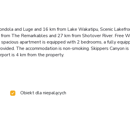
ndola and Luge and 16 km from Lake Wakatipu, Scenic Lakefront
 from The Remarkables and 27 km from Shotover River. Free WiF
pacious apartment is equipped with 2 bedrooms, a fully equippe
provided. The accommodation is non-smoking. Skippers Canyon 
port is 4 km from the property.
Obiekt dla niepalących