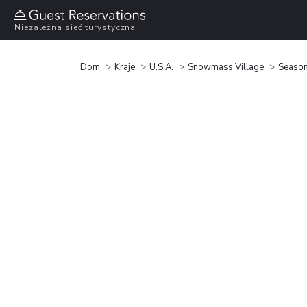
Niezależna sieć turystyczna
Dom
Kraje
U.S.A.
Snowmass Village
Season