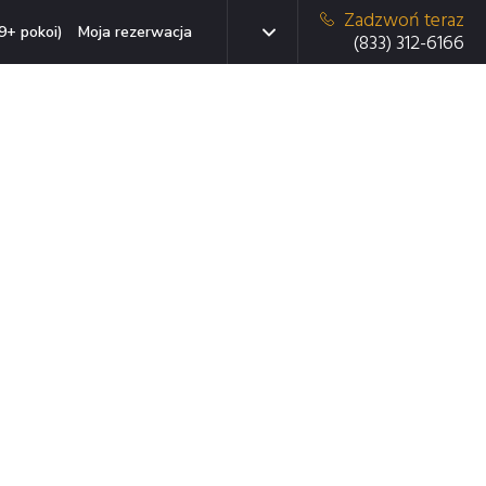
Zadzwoń teraz
9+ pokoi)
Moja rezerwacja
(833) 312-6166