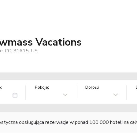
owmass Vacations
e, CO, 81615, US
:
Pokoje:
Dorośli
rystyczna obsługująca rezerwacje w ponad 100 000 hoteli na ca