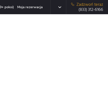
Zadzwoń teraz
9+ pokoi)
Moja rezerwacja
(833) 312-6166