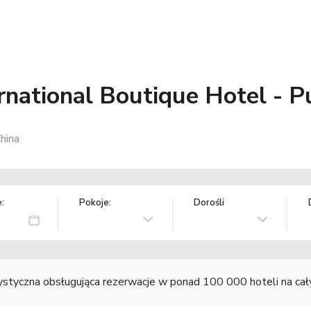
rnational Boutique Hotel - P
hina
:
Pokoje:
Dorośli
rystyczna obsługująca rezerwacje w ponad 100 000 hoteli na ca