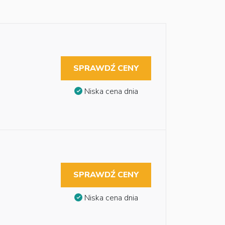
SPRAWDŹ CENY
Niska cena dnia
SPRAWDŹ CENY
Niska cena dnia