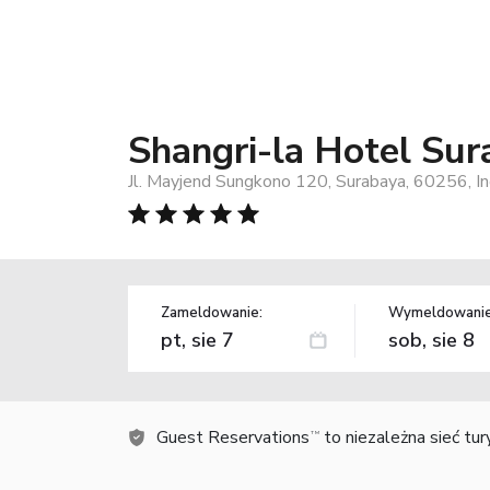
Shangri-la Hotel Su
Jl. Mayjend Sungkono 120, Surabaya, 60256, I
Zameldowanie:
Wymeldowanie
Guest Reservations
to niezależna sieć tu
TM