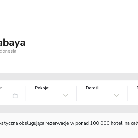
rabaya
ndonesia
:
Pokoje:
Dorośli
rystyczna obsługująca rezerwacje w ponad 100 000 hoteli na ca