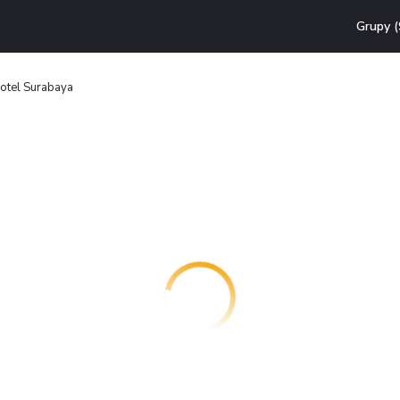
Grupy (
Hotel Surabaya