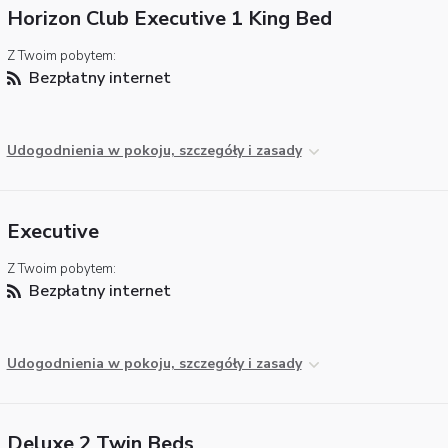
Horizon Club Executive 1 King Bed
Z Twoim pobytem:
Bezpłatny internet
Udogodnienia w pokoju, szczegóły i zasady
Executive
Z Twoim pobytem:
Bezpłatny internet
Udogodnienia w pokoju, szczegóły i zasady
Deluxe 2 Twin Beds