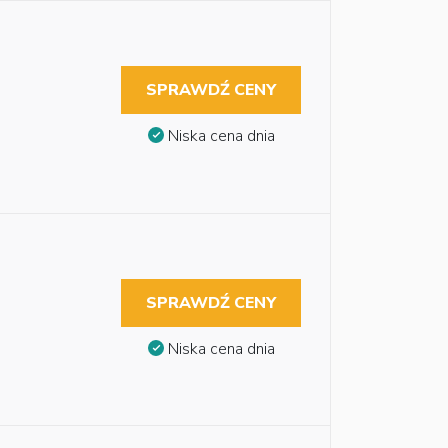
SPRAWDŹ CENY
Niska cena dnia
SPRAWDŹ CENY
Niska cena dnia