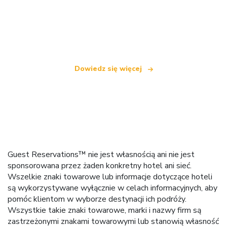
Jesteśmy niezależną siecią turystyczną
oferującą ponad 100 000 hoteli na całym świecie
Dowiedz się więcej
Guest Reservations™ nie jest własnością ani nie jest
sponsorowana przez żaden konkretny hotel ani sieć.
Wszelkie znaki towarowe lub informacje dotyczące hoteli
są wykorzystywane wyłącznie w celach informacyjnych, aby
pomóc klientom w wyborze destynacji ich podróży.
Wszystkie takie znaki towarowe, marki i nazwy firm są
zastrzeżonymi znakami towarowymi lub stanowią własność