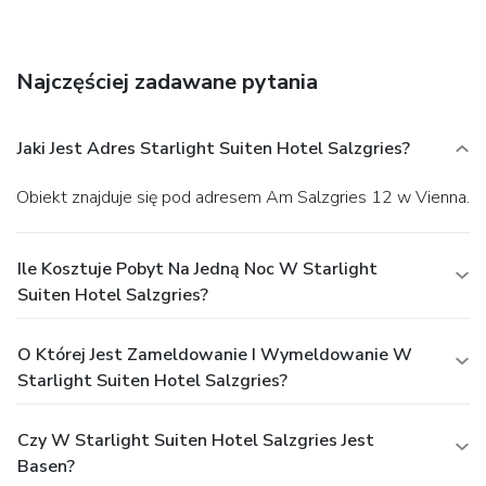
at the bar/lounge. Buffet breakfasts are available daily
from 6:30 AM to 11 AM for a fee. Featured amenities
include limo/town car service, complimentary newspapers in
Najczęściej zadawane pytania
the lobby, and dry cleaning/laundry services. A roundtrip
airport shuttle is provided for a surcharge (available 24
hours), and self parking (subject to charges) is available
Jaki Jest Adres Starlight Suiten Hotel Salzgries?
onsite.
Obiekt znajduje się pod adresem Am Salzgries 12 w Vienna.
Ile Kosztuje Pobyt Na Jedną Noc W Starlight
Suiten Hotel Salzgries?
O Której Jest Zameldowanie I Wymeldowanie W
Starlight Suiten Hotel Salzgries?
Czy W Starlight Suiten Hotel Salzgries Jest
Basen?