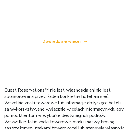
Jesteśmy niezależną siecią turystyczną
oferującą ponad 100 000 hoteli na całym świecie
Dowiedz się więcej
Guest Reservations™ nie jest własnością ani nie jest
sponsorowana przez żaden konkretny hotel ani sieć.
Wszelkie znaki towarowe lub informacje dotyczące hoteli
są wykorzystywane wyłącznie w celach informacyjnych, aby
pomóc klientom w wyborze destynacji ich podróży.
Wszystkie takie znaki towarowe, marki i nazwy firm są
zastrzeżonymi znakami towarowymi lub stanowią własność