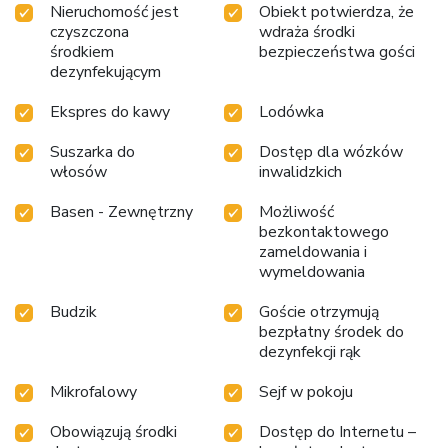
Nieruchomość jest
Obiekt potwierdza, że
czyszczona
wdraża środki
środkiem
bezpieczeństwa gości
dezynfekującym
Ekspres do kawy
Lodówka
Suszarka do
Dostęp dla wózków
włosów
inwalidzkich
Basen - Zewnętrzny
Możliwość
bezkontaktowego
zameldowania i
wymeldowania
Budzik
Goście otrzymują
bezpłatny środek do
dezynfekcji rąk
Mikrofalowy
Sejf w pokoju
Obowiązują środki
Dostęp do Internetu –