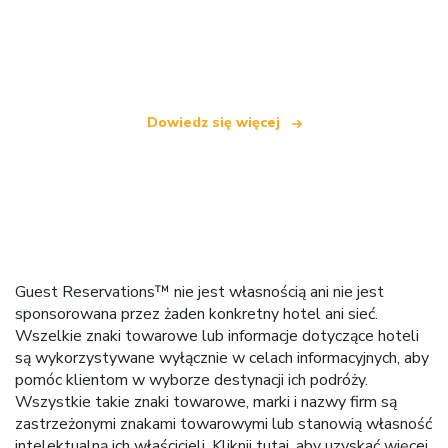
Jesteśmy niezależną siecią turystyczną
oferującą ponad 100 000 hoteli na całym świecie
Dowiedz się więcej
Guest Reservations™ nie jest własnością ani nie jest
sponsorowana przez żaden konkretny hotel ani sieć.
Wszelkie znaki towarowe lub informacje dotyczące hoteli
są wykorzystywane wyłącznie w celach informacyjnych, aby
pomóc klientom w wyborze destynacji ich podróży.
Wszystkie takie znaki towarowe, marki i nazwy firm są
zastrzeżonymi znakami towarowymi lub stanowią własność
intelektualną ich właścicieli.
Kliknij tutaj
, aby uzyskać więcej