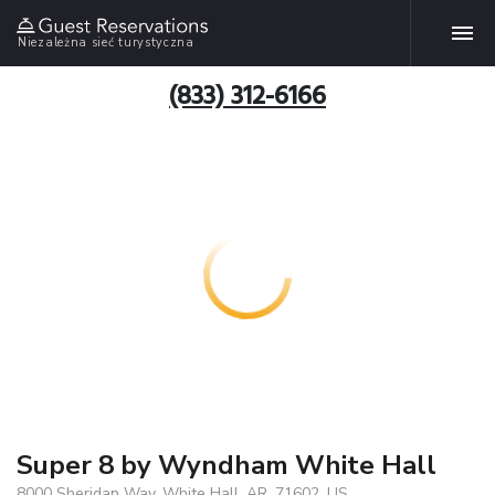
Niezależna sieć turystyczna
(833) 312-6166
Super 8 by Wyndham White Hall
8000 Sheridan Way, White Hall, AR, 71602, US