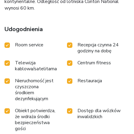
kontynentalne. Odległość od lotniska Clinton National
wynosi 60 km.
Udogodnienia
Room service
Recepcja czynna 24
godziny na dobę
Telewizja
Centrum fitness
kablowa/satelitarna
Nieruchomość jest
Restauracja
czyszczona
środkiem
dezynfekującym
Obiekt potwierdza,
Dostęp dla wózków
że wdraża środki
inwalidzkich
bezpieczeństwa
gości