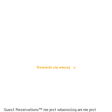
Jesteśmy niezależną siecią turystyczną
oferującą ponad 100 000 hoteli na całym świecie
Dowiedz się więcej
Guest Reservations™ nie jest własnością ani nie jest