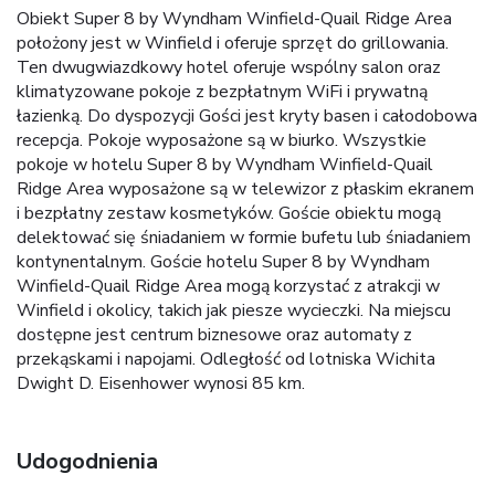
Obiekt Super 8 by Wyndham Winfield-Quail Ridge Area
położony jest w Winfield i oferuje sprzęt do grillowania.
Ten dwugwiazdkowy hotel oferuje wspólny salon oraz
klimatyzowane pokoje z bezpłatnym WiFi i prywatną
łazienką. Do dyspozycji Gości jest kryty basen i całodobowa
recepcja. Pokoje wyposażone są w biurko. Wszystkie
pokoje w hotelu Super 8 by Wyndham Winfield-Quail
Ridge Area wyposażone są w telewizor z płaskim ekranem
i bezpłatny zestaw kosmetyków. Goście obiektu mogą
delektować się śniadaniem w formie bufetu lub śniadaniem
kontynentalnym. Goście hotelu Super 8 by Wyndham
Winfield-Quail Ridge Area mogą korzystać z atrakcji w
Winfield i okolicy, takich jak piesze wycieczki. Na miejscu
dostępne jest centrum biznesowe oraz automaty z
przekąskami i napojami. Odległość od lotniska Wichita
Dwight D. Eisenhower wynosi 85 km.
Udogodnienia