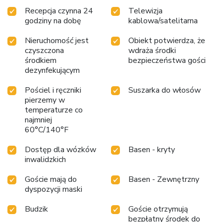
Recepcja czynna 24
Telewizja
godziny na dobę
kablowa/satelitarna
Nieruchomość jest
Obiekt potwierdza, że
czyszczona
wdraża środki
środkiem
bezpieczeństwa gości
dezynfekującym
Pościel i ręczniki
Suszarka do włosów
pierzemy w
temperaturze co
najmniej
60°C/140°F
Dostęp dla wózków
Basen - kryty
inwalidzkich
Goście mają do
Basen - Zewnętrzny
dyspozycji maski
Budzik
Goście otrzymują
bezpłatny środek do