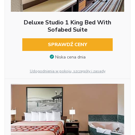
Deluxe Studio 1 King Bed With
Sofabed Suite
SPRAWDŹ CENY
Niska cena dnia
Udogodnienia w pokoju, szczegóły i zasady