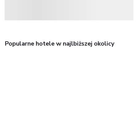
Popularne hotele w najlbiższej okolicy