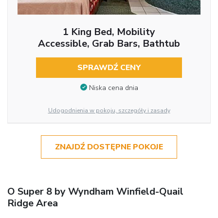
1 King Bed, Mobility
Accessible, Grab Bars, Bathtub
SPRAWDŹ CENY
Niska cena dnia
Udogodnienia w pokoju, szczegóły i zasady
ZNAJDŹ DOSTĘPNE POKOJE
O Super 8 by Wyndham Winfield-Quail
Ridge Area