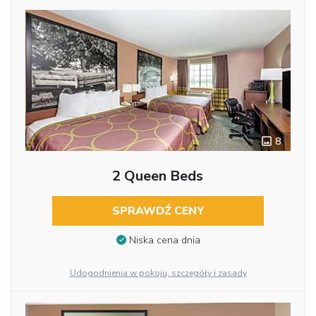
8
2 Queen Beds
SPRAWDŹ CENY
Niska cena dnia
Udogodnienia w pokoju, szczegóły i zasady