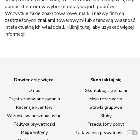
pomóc klientom w wyborze destynacji ich podróży.
Wszystkie takie znaki towarowe, marki i nazwy firm są
zastrzeżonymi znakami towarowymi lub stanowią własność
intelektualną ich właścicieli.
Kliknij tutaj
, aby uzyskać więcej
informacji.
Dowiedz się więcej
Skontaktuj się
O nas
Skontaktuj się z nami
Często zadawane pytania
Moja rezerwacja
Recenzje klientów
Stawki grupowe
Warunki świadczenia usług
Śluby
Polityka prywatności
Przedłużony pobyt
Mapa witryny
Ustawienia prywatności