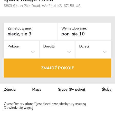
3803 South Pike Road, Winfield, KS, 67156, US
Zameldowanie:
Wymeldowanie:
Pokoje:
Dorośli
Dzieci
ZNAJDŹ POKOJE
Zdjęcia
Mapa
Grupy (9+ pokoi)
Śluby
Guest Reservations
jest niezależną siecią turystyczną.
TM
Dowiedz się więcej