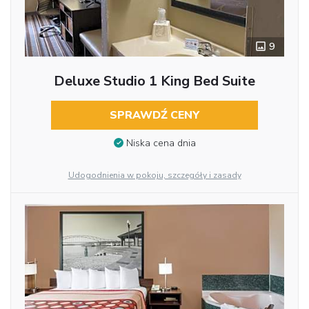
9
Deluxe Studio 1 King Bed Suite
SPRAWDŹ CENY
Niska cena dnia
Udogodnienia w pokoju, szczegóły i zasady