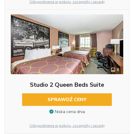
Udogodnienia w pokoju, szczegóły i zasady
8
Studio 2 Queen Beds Suite
SPRAWDŹ CENY
Niska cena dnia
Udogodnienia w pokoju, szczegóły i zasady