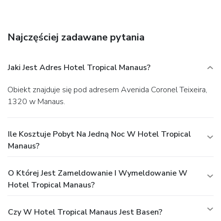
advantage of the hotel's 24-hour room service. Relax with
your favorite drink at the bar/lounge or the poolside bar. A
complimentary buffet breakfast is served daily from 6 AM
Najczęściej zadawane pytania
to 10 AM.
Business, Other Amenities
Featured amenities include dry cleaning/laundry services, a
24-hour front desk, and multilingual staff. Free self parking
Jaki Jest Adres Hotel Tropical Manaus?
is available onsite.
Obiekt znajduje się pod adresem Avenida Coronel Teixeira,
1320 w Manaus.
Ile Kosztuje Pobyt Na Jedną Noc W Hotel Tropical
Manaus?
O Której Jest Zameldowanie I Wymeldowanie W
Hotel Tropical Manaus?
Czy W Hotel Tropical Manaus Jest Basen?