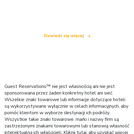
Jesteśmy niezależną siecią turystyczną
oferującą ponad 100 000 hoteli na całym świecie
Dowiedz się więcej
Guest Reservations™ nie jest własnością ani nie jest
sponsorowana przez żaden konkretny hotel ani sieć.
Wszelkie znaki towarowe lub informacje dotyczące hoteli
są wykorzystywane wyłącznie w celach informacyjnych, aby
pomóc klientom w wyborze destynacji ich podróży.
Wszystkie takie znaki towarowe, marki i nazwy firm są
zastrzeżonymi znakami towarowymi lub stanowią własność
intelektualną ich właścicieli.
Kliknij tutaj
, aby uzyskać więcej