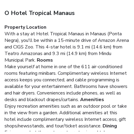
O Hotel Tropical Manaus
Property Location
With a stay at Hotel Tropical Manaus in Manaus (Ponta
Negra), you'll be within a 15-minute drive of Amazon Arena
and CIGS Zoo. This 4-star hotel is 9.1 mi (14.6 km) from
Teatro Amazonas and 9.3 mi (14.9 km) from Mindu
Municipal Park.
Rooms
Make yourself at home in one of the 611 air-conditioned
rooms featuring minibars. Complimentary wireless Internet
access keeps you connected, and cable programming is
available for your entertainment. Bathrooms have showers
and hair dryers. Conveniences include phones, as well as
desks and blackout drapes/curtains.
Amenities
Enjoy recreation amenities such as an outdoor pool or take
in the view from a garden. Additional amenities at this
hotel include complimentary wireless Internet access, gift
shops/newsstands, and tour/ticket assistance.
Dining
Enjoy a meal at the restaurant, or stay in and take