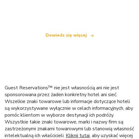
Jesteśmy niezależną siecią turystyczną
oferującą ponad 100 000 hoteli na całym świecie
Dowiedz się więcej
Guest Reservations™ nie jest własnością ani nie jest
sponsorowana przez żaden konkretny hotel ani sieć.
Wszelkie znaki towarowe lub informacje dotyczące hoteli
są wykorzystywane wyłącznie w celach informacyjnych, aby
pomóc klientom w wyborze destynacji ich podróży.
Wszystkie takie znaki towarowe, marki i nazwy firm są
zastrzeżonymi znakami towarowymi lub stanowią własność
intelektualną ich właścicieli.
Kliknij tutaj
, aby uzyskać więcej