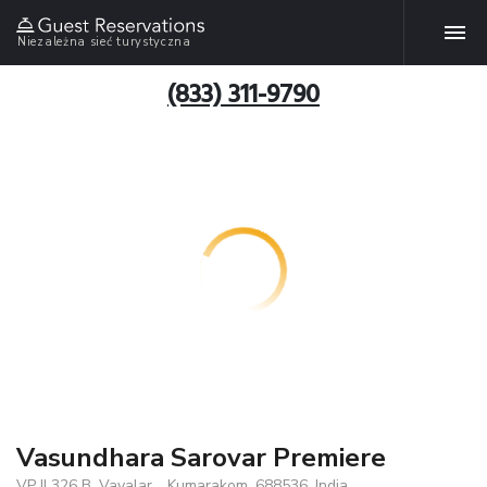
Niezależna sieć turystyczna
(833) 311-9790
Vasundhara Sarovar Premiere
VP II 326 B, Vayalar, , Kumarakom, 688536, India