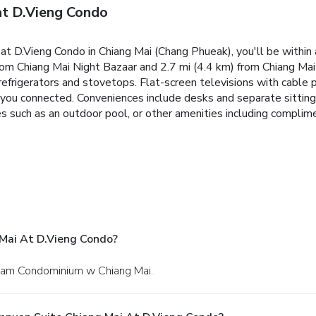
at D.Vieng Condo
t D.Vieng Condo in Chiang Mai (Chang Phueak), you'll be within 
rom Chiang Mai Night Bazaar and 2.7 mi (4.4 km) from Chiang Mai 
refrigerators and stovetops. Flat-screen televisions with cable
you connected. Conveniences include desks and separate sitting
es such as an outdoor pool, or other amenities including complim
 Mai At D.Vieng Condo?
tham Condominium w Chiang Mai.