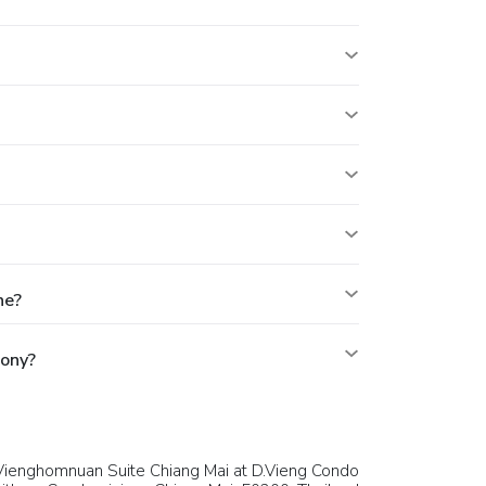
ne?
pony?
Vienghomnuan Suite Chiang Mai at D.Vieng Condo