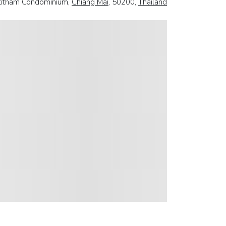
titham Condominium,
Chiang Mai
, 50200,
Thailand