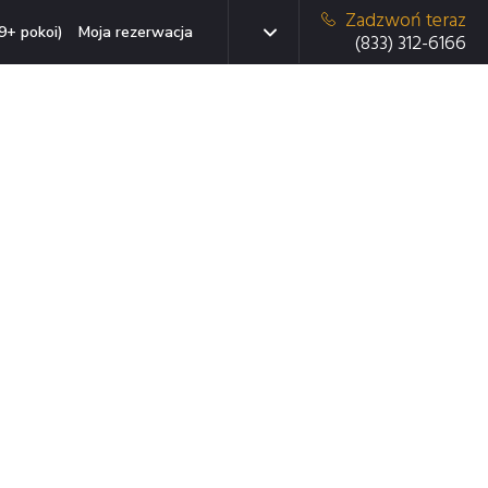
Zadzwoń teraz
9+ pokoi)
Moja rezerwacja
(833) 312-6166