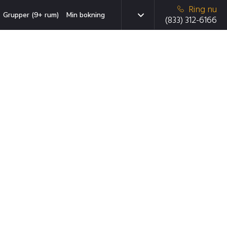
Ring nu
Grupper (9+ rum)
Min bokning
(833) 312-6166