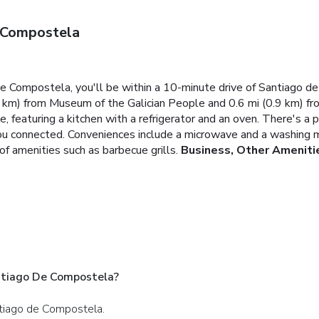
 Compostela
 de Compostela, you'll be within a 10-minute drive of Santiago
9 km) from Museum of the Galician People and 0.6 mi (0.9 km) fr
, featuring a kitchen with a refrigerator and an oven. There's a 
you connected. Conveniences include a microwave and a washing 
f amenities such as barbecue grills.
Business, Other Ameniti
02713 - House In Santiago De Compostela?
ntiago de Compostela.