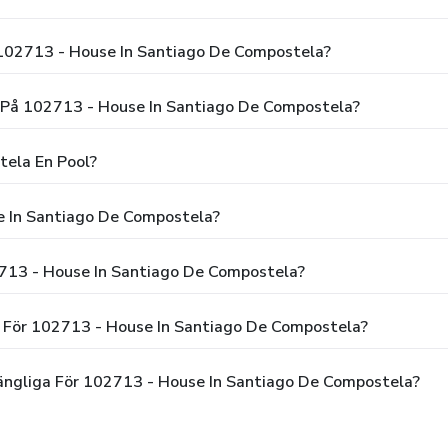
Hur Mycket Kostar Det Per Natt Att Bo På 102713 - House In Santiago De Compostela?
Vilka Tider Är Incheckning Och Utcheckning På 102713 - House In Santiago De Compostela?
mpostela En Pool?
En Restaurang På 102713 - House In Santiago De Compostela?
Finns Det Gratis Frukost Tillgänglig På 102713 - House In Santiago De Compostela?
Finns Det Några Rabatter Eller Erbjudanden För 102713 - House In Santiago De Compostela?
Finns Det Kampanj- Eller Rabattkoder Tillgängliga För 102713 - House In Santiago De Compostela?