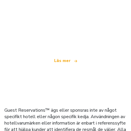
Vi är ett oberoende resenätverk
som erbjuder över 100 000 hotell världen över
Läs mer
Guest Reservations™ ägs eller sponsras inte av något
specifikt hotell eller någon specifik kedja. Användningen av
hotellvarumärken eller information är enbart i referenssyfte
för att hjälpa kunder att identifiera de resmål de väljer. Alla