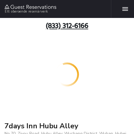
Ett oberoende resenärverk
(833) 312-6166
7days Inn Hubu Alley
No.70, Ziyou Road, Hubu Alley, Wuchang District, Wuhan, Hubei