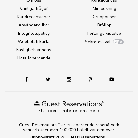
Om oss
Kontakta oss
Vanliga frågor
Min bokning
Kundrecensioner
Grupppriser
Användarvillkor
Bröllop
Integritetspolicy
Förlängd vistelse
Webbplatskarta
Sekretessval
Fastighetsannons
Hotelloberoende
Ett oberoende resenärverk
Guest Reservations
är ett oberoende resenätverk
TM
som erbjuder över 100 000 hotell världen över.
Upphovsrätt 2026
Guest Reservations
.
TM