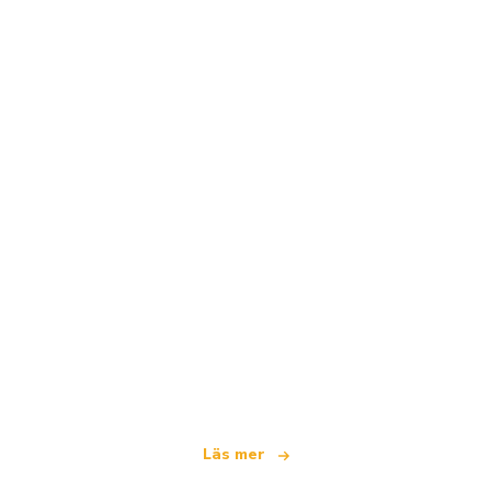
Vi är ett oberoende resenätverk
som erbjuder över 100 000 hotell världen över
Läs mer