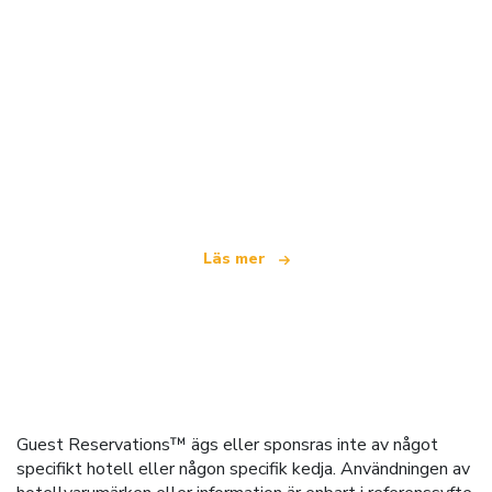
Vi är ett oberoende resenätverk
som erbjuder över 100 000 hotell världen över
Läs mer
Guest Reservations™ ägs eller sponsras inte av något
specifikt hotell eller någon specifik kedja. Användningen av