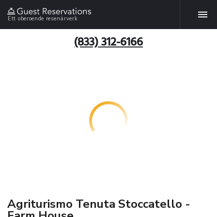
Ett oberoende resenärverk
(833) 312-6166
Agriturismo Tenuta Stoccatello -
Farm House