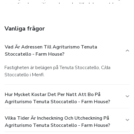
recreational amenities such as a health club, an outdoor
pool, and a spa tub. Additional features at this country
house include complimentary wireless Internet access,
concierge services, and wedding services.
Dining
Vanliga frågor
Enjoy a satisfying meal at a restaurant serving guests of
Agriturismo Tenuta Stoccatello - Farm House. Relax with
your favorite drink at a bar/lounge or a poolside bar. A
Vad Är Adressen Till Agriturismo Tenuta
complimentary buffet breakfast is included.
Business,
Stoccatello - Farm House?
Other Amenities
Featured amenities include dry cleaning/laundry services
Fastigheten är belägen på Tenuta Stoccatello, C/da
and luggage storage. Free self parking is available onsite.
Stoccatello i Menfi.
Hur Mycket Kostar Det Per Natt Att Bo På
Agriturismo Tenuta Stoccatello - Farm House?
Vilka Tider Är Incheckning Och Utcheckning På
Agriturismo Tenuta Stoccatello - Farm House?