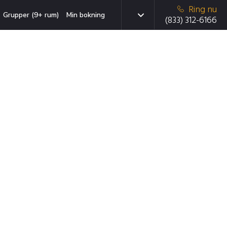
Ring nu
Grupper (9+ rum)
Min bokning
(833) 312-6166