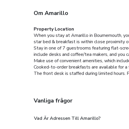
Om Amarillo
Property Location
When you stay at Amarillo in Bournemouth, you
star bed & breakfast is within close proximit
Stay in one of 7 guestrooms featuring flat-scr
include desks and coffee/tea makers, and you ca
Make use of convenient amenities, which includ
Cooked-to-order breakfasts are available for a 
The front desk is staffed during limited hours. F
Vanliga frågor
Vad Är Adressen Till Amarillo?