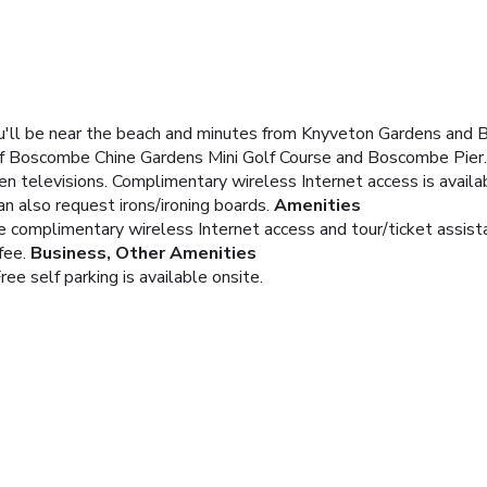
'll be near the beach and minutes from Knyveton Gardens and B
y of Boscombe Chine Gardens Mini Golf Course and Boscombe Pier.
een televisions. Complimentary wireless Internet access is avai
n also request irons/ironing boards.
Amenities
e complimentary wireless Internet access and tour/ticket assist
fee.
Business, Other Amenities
ree self parking is available onsite.