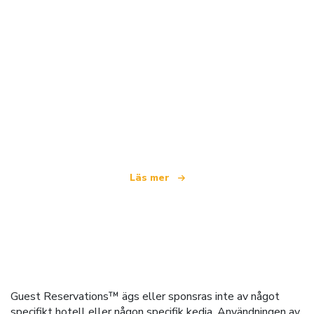
Vi är ett oberoende resenätverk
som erbjuder över 100 000 hotell världen över
Läs mer
Guest Reservations™ ägs eller sponsras inte av något
specifikt hotell eller någon specifik kedja. Användningen av