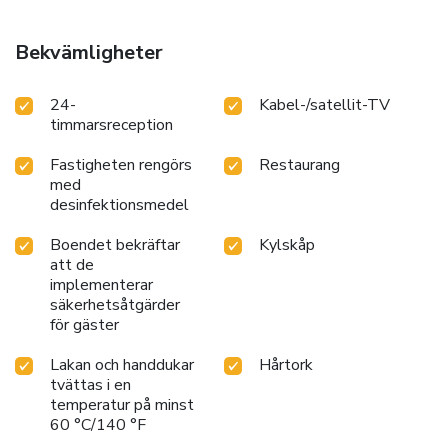
Bekvämligheter
24-
Kabel-/satellit-TV
timmarsreception
Fastigheten rengörs
Restaurang
med
desinfektionsmedel
Boendet bekräftar
Kylskåp
att de
implementerar
säkerhetsåtgärder
för gäster
Lakan och handdukar
Hårtork
tvättas i en
temperatur på minst
60 °C/140 °F