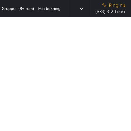
Ring nu
Grupper (9+ rum)
Min bokning
(833) 312-6166