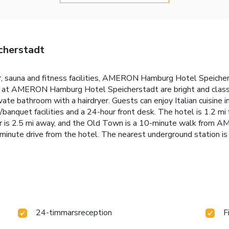
herstadt
er, sauna and fitness facilities, AMERON Hamburg Hotel Speicher
s at AMERON Hamburg Hotel Speicherstadt are bright and classic
vate bathroom with a hairdryer. Guests can enjoy Italian cuisine in
g/banquet facilities and a 24-hour front desk. The hotel is 1.2
ter is 2.5 mi away, and the Old Town is a 10-minute walk from
minute drive from the hotel. The nearest underground station i
24-timmarsreception
F