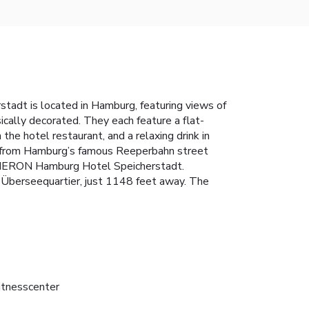
stadt is located in Hamburg, featuring views of
ally decorated. They each feature a flat-
 the hotel restaurant, and a relaxing drink in
 mi from Hamburg’s famous Reeperbahn street
 AMERON Hamburg Hotel Speicherstadt.
s Überseequartier, just 1148 feet away. The
itnesscenter