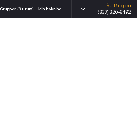
Ring nu
Grupper (9+ rum)
Min bokning
(833) 320-8492