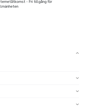
nternetåtkomst - Fri tillgång för
llmänheten