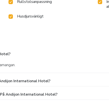
Rullstolsanpassning
I
a
Husdjursvänligt
Hotel?
Namangan.
ndijon International Hotel?
På Andijon International Hotel?