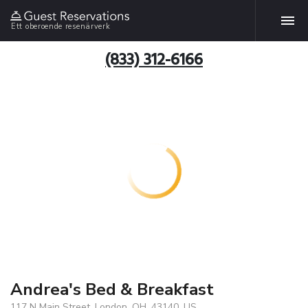
Ett oberoende resenärverk
(833) 312-6166
Andrea's Bed & Breakfast
117 N Main Street, London, OH, 43140, US