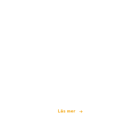
Vi är ett oberoende resenätverk
som erbjuder över 100 000 hotell världen över
Läs mer