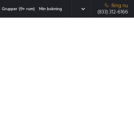
Ring nu
Grupper (9+ rum)
Min bokning
(833) 312-6166