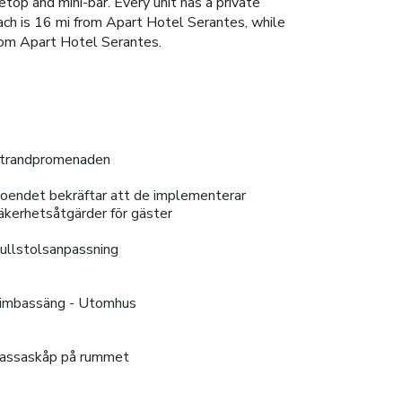
etop and mini-bar. Every unit has a private
ach is 16 mi from Apart Hotel Serantes, while
rom Apart Hotel Serantes.
trandpromenaden
oendet bekräftar att de implementerar
äkerhetsåtgärder för gäster
ullstolsanpassning
imbassäng - Utomhus
assaskåp på rummet