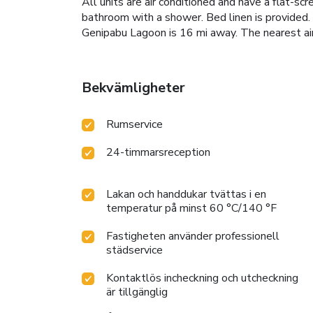
All units are air conditioned and have a flat-sc
bathroom with a shower. Bed linen is provided.
Genipabu Lagoon is 16 mi away. The nearest ai
Bekvämligheter
Rumservice
24-timmarsreception
Lakan och handdukar tvättas i en
temperatur på minst 60 °C/140 °F
Fastigheten använder professionell
städservice
Kontaktlös incheckning och utcheckning
är tillgänglig