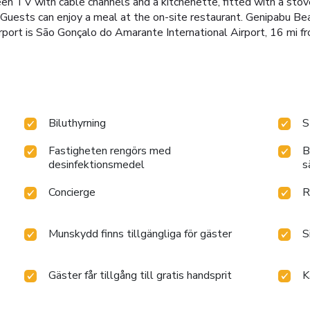
reen TV with cable channels and a kitchenette, fitted with a stov
 Guests can enjoy a meal at the on-site restaurant. Genipabu Be
rport is São Gonçalo do Amarante International Airport, 16 mi f
Biluthyrning
S
Fastigheten rengörs med
B
desinfektionsmedel
s
Concierge
R
Munskydd finns tillgängliga för gäster
S
Gäster får tillgång till gratis handsprit
K