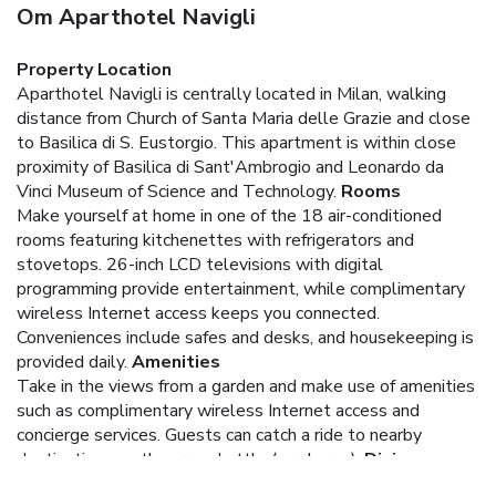
Om Aparthotel Navigli
Property Location
Aparthotel Navigli is centrally located in Milan, walking
distance from Church of Santa Maria delle Grazie and close
to Basilica di S. Eustorgio. This apartment is within close
proximity of Basilica di Sant'Ambrogio and Leonardo da
Vinci Museum of Science and Technology.
Rooms
Make yourself at home in one of the 18 air-conditioned
rooms featuring kitchenettes with refrigerators and
stovetops. 26-inch LCD televisions with digital
programming provide entertainment, while complimentary
wireless Internet access keeps you connected.
Conveniences include safes and desks, and housekeeping is
provided daily.
Amenities
Take in the views from a garden and make use of amenities
such as complimentary wireless Internet access and
concierge services. Guests can catch a ride to nearby
destinations on the area shuttle (surcharge).
Dining
You can enjoy a meal at a restaurant serving the guests of