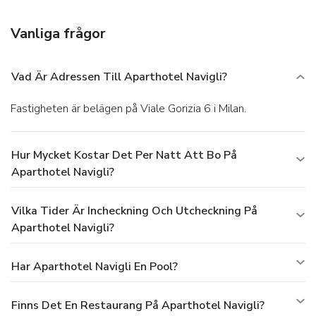
Aparthotel Navigli, or find a snack in a coffee shop/café.
Quench your thirst with your favorite drink at a bar/lounge.
Vanliga frågor
Business, Other Amenities
Featured amenities include limo/town car service, express
check-in, and express check-out. Guests may use a train
Vad Är Adressen Till Aparthotel Navigli?
station pick-up service for a surcharge, and self parking
(subject to charges) is available onsite.
Fastigheten är belägen på Viale Gorizia 6 i Milan.
Hur Mycket Kostar Det Per Natt Att Bo På
Aparthotel Navigli?
Vilka Tider Är Incheckning Och Utcheckning På
Aparthotel Navigli?
Har Aparthotel Navigli En Pool?
Finns Det En Restaurang På Aparthotel Navigli?