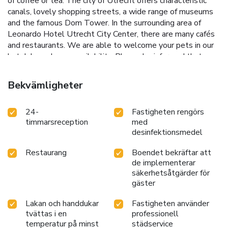
of coffee or tea. The city of Utrecht offers characteristic
canals, lovely shopping streets, a wide range of museums
and the famous Dom Tower. In the surrounding area of
Leonardo Hotel Utrecht City Center, there are many cafés
and restaurants. We are able to welcome your pets in our
hotel, based upon availability. Please be informed that
pets are only allowed in our deluxe rooms. We charge a
mandatory pet fee of €25.00 per pet per day, as well as an
Bekvämligheter
additional fee for the upgrade if a standard roomtype is
booked. Please note that the property can only be
24-
Fastigheten rengörs
accessed via stairs. Please note that none of the rooms are
timmarsreception
med
suitable for wheelchair users.
desinfektionsmedel
Restaurang
Boendet bekräftar att
de implementerar
säkerhetsåtgärder för
gäster
Lakan och handdukar
Fastigheten använder
tvättas i en
professionell
temperatur på minst
städservice