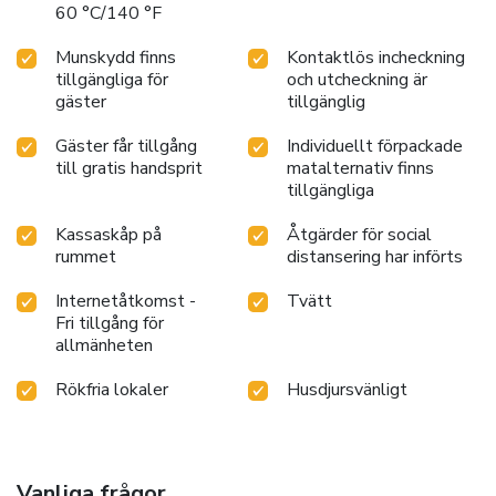
60 °C/140 °F
Munskydd finns
Kontaktlös incheckning
tillgängliga för
och utcheckning är
gäster
tillgänglig
Gäster får tillgång
Individuellt förpackade
till gratis handsprit
matalternativ finns
tillgängliga
Kassaskåp på
Åtgärder för social
rummet
distansering har införts
Internetåtkomst -
Tvätt
Fri tillgång för
allmänheten
Rökfria lokaler
Husdjursvänligt
Vanliga frågor