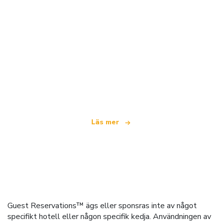
Vi är ett oberoende resenätverk
som erbjuder över 100 000 hotell världen över
Läs mer
Guest Reservations™ ägs eller sponsras inte av något
specifikt hotell eller någon specifik kedja. Användningen av