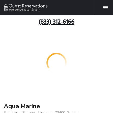
Ett oberoende resenärverk
(833) 312-6166
Aqua Marine
Falassarna Platanos, Kissamos, 73400, Greece