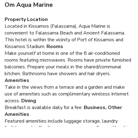
Om Aqua Marine
Property Location
Located in Kissamos (Falassarna), Aqua Marine is
convenient to Falassarna Beach and Ancient Falassarna.
This hotel is within the vicinity of Port of Kissamos and
Kissamos Stadium.
Rooms
Make yourself at home in one of the 8 air-conditioned
rooms featuring microwaves. Rooms have private furnished
balconies. Prepare your meals in the shared/communal
kitchen. Bathrooms have showers and hair dryers.
Amenities
Take in the views from a terrace and a garden and make
use of amenities such as complimentary wireless Internet
access.
Dining
Breakfast is available daily for a fee.
Business, Other
Amenities
Featured amenities include luggage storage, laundry
facilities, and coffee/tea in a common area. Free self parking
is available onsite.