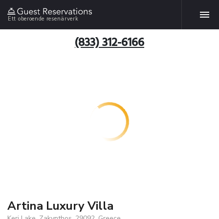
Ett oberoende resenärverk
(833) 312-6166
Artina Luxury Villa
Keri Lake, Zakynthos, 29092, Greece