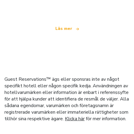
som erbjuder över 100 000 hotell världen över
Läs mer
Guest Reservations™ ägs eller sponsras inte av något
specifikt hotell eller någon specifik kedja. Användningen av
hotellvarumärken eller information är enbart i referenssyfte
för att hjälpa kunder att identifiera de resmål de väljer. Alla
sådana egendomar, varumärken och företagsnamn är
registrerade varumärken eller immateriella rättigheter som
tillhör sina respektive ägare.
Klicka här
för mer information.