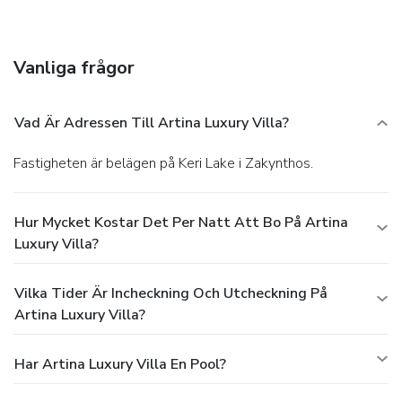
multilingual staff, and luggage storage. A roundtrip airport
shuttle is complimentary (available 24 hours).
Vanliga frågor
Vad Är Adressen Till Artina Luxury Villa?
Fastigheten är belägen på Keri Lake i Zakynthos.
Hur Mycket Kostar Det Per Natt Att Bo På Artina
Luxury Villa?
Vilka Tider Är Incheckning Och Utcheckning På
Artina Luxury Villa?
Har Artina Luxury Villa En Pool?