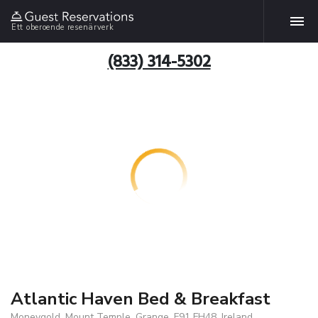
Ett oberoende resenärverk
(833) 314-5302
Atlantic Haven Bed & Breakfast
Moneygold, Mount Temple, Grange, F91 FH48, Ireland