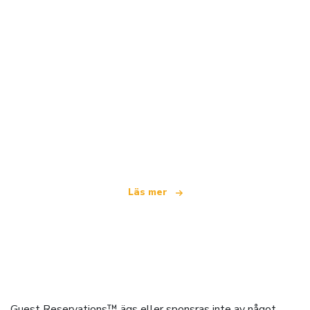
Vi är ett oberoende resenätverk
som erbjuder över 100 000 hotell världen över
Läs mer
Guest Reservations™ ägs eller sponsras inte av något