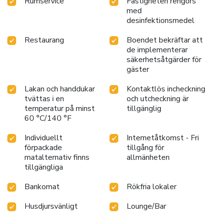
Rumservice
Fastigheten rengörs
med
desinfektionsmedel
Restaurang
Boendet bekräftar att
de implementerar
säkerhetsåtgärder för
gäster
Lakan och handdukar
Kontaktlös incheckning
tvättas i en
och utcheckning är
temperatur på minst
tillgänglig
60 °C/140 °F
Individuellt
Internetåtkomst - Fri
förpackade
tillgång för
matalternativ finns
allmänheten
tillgängliga
Bankomat
Rökfria lokaler
Husdjursvänligt
Lounge/Bar