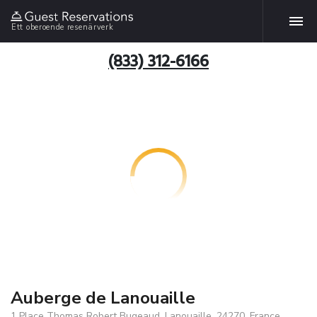
Ett oberoende resenärverk
(833) 312-6166
Auberge de Lanouaille
1 Place Thomas Robert Bugeaud, Lanouaille, 24270, France