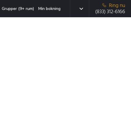
Ring nu
Grupper (9+ rum)
Min bokning
(833) 312-6166