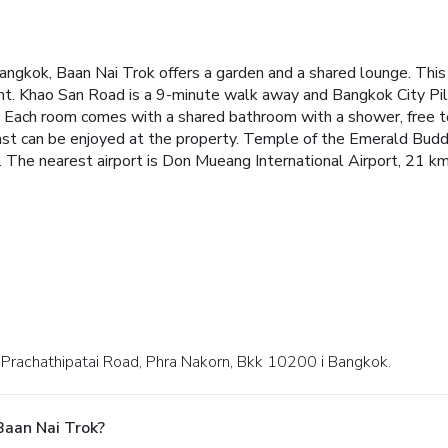
angkok, Baan Nai Trok offers a garden and a shared lounge. This 
t. Khao San Road is a 9-minute walk away and Bangkok City Pill
 Each room comes with a shared bathroom with a shower, free toile
st can be enjoyed at the property.
Temple of the Emerald Buddh
. The nearest airport is Don Mueang International Airport, 21 
, Prachathipatai Road, Phra Nakorn, Bkk 10200 i Bangkok.
Baan Nai Trok?